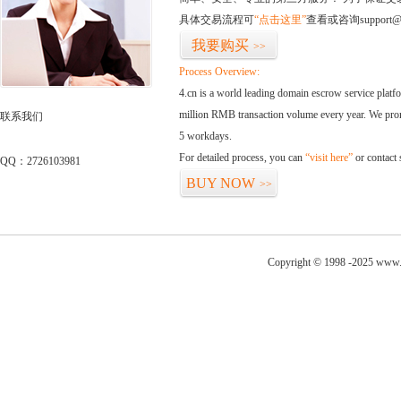
具体交易流程可
“点击这里”
查看或咨询support@
我要购买
>>
Process Overview:
4.cn is a world leading domain escrow service plat
million RMB transaction volume every year. We promi
联系我们
5 workdays.
For detailed process, you can
“visit here”
or contact
QQ：2726103981
BUY NOW
>>
Copyright © 1998 -2025 www.