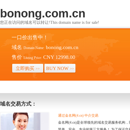
bonong.com.cn
您正在访问的域名可以转让!This domain name is for sale!
一口价出售中！
域名
bonong.com.cn
Domain Name:
售价
CNY 12998.00
Listing Price:
立即购买
BUY NOW
>>
>>
域名交易方式：
通过金名网(4.cn) 中介交易
金名网(4.cn)是全球领先的域名交易服务机
简单、安全、专业的第三方服务！ 为了保证交